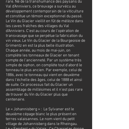
rare. Né de la transhumance des paysans du
Val d’Anniviers, ce breuvage a survécu au
développement contemporain de la viticulture
et constitue un témoin exceptionnel du passé.
Le Vin du Glacier vieillit en fût de mélèze dans
les caves fraîches des villages du Val
d’Anniviers. C’est au cours de l’opération de
transvasage que se perpétue la fabrication du
vin vieux. Le Vin du Glacier de la Bourgeoisie de
Grimentz en est la plus belle illustration.
Chaque année, au mois de mai-juin, on
complète les tonneaux de Glacier en tenant
compte de l’ancienneté. Par un système très
simple de siphon, on complète tout d’abord le
tonneau le plus ancien. Par exemple, celui de
1886, avec le tonneau qui vient en deuxième
dans l’échelle des âges, celui de 1888 et ainsi
de suite. Ce processus fait du Glacier un
assemblage de millésimes et il n’est pas rare
de trouver du Vin du Glacier plus que
centenaire.
Le « Johannisberg » : Le Sylvaner est le
deuxième cépage blanc le plus présent en
terres valaisannes. Le nom vient du petit
village de Johannisberg dans le Rheingau.
Le « Fendant » du Valais : Ce Chasselas donne