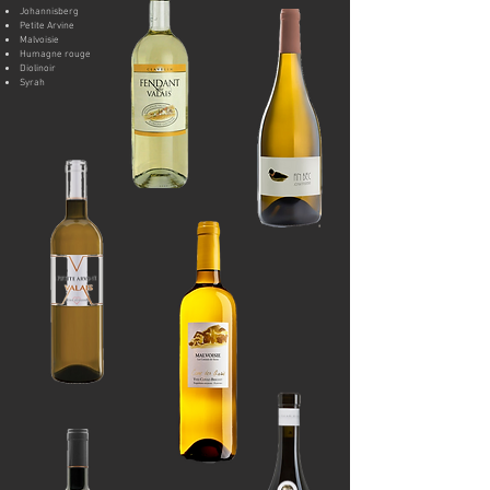
Johannisberg
Petite Arvine
Malvoisie
Humagne rouge
Diolinoir
Syrah