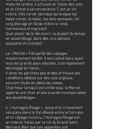
maturité tardive, il a trouvé en Valais des sols
et un climat à sa convenance. C’est un vin
coloré, très corsé, tannique qui évoque les
baies noires, le tabac, les bois exotiques. Un
long élevage en fût de chêne le rend
harmonieux et expressif.
Quel plaisir de le découvrir, la plupart du temps
en assemblage, dans des vins denses,
puissants et civilisés!
Le « Merlot » Fait partie des cépages
moyennement tardifs. Il est cultivé dans quasi
tous les grands pays viticoles, s’est également
développé en Valais.
Il aime les parchets peu arides et trouve ses
conditions idéales sur des sols argileux,
souvent situés en début de coteau.
Charmeur lorsqu’il est vinifié seul, le Merlot
apporte une chair et une suavité incomparables
aux assemblages.
L’ « Humagne Rouge » : Issue d’un croisement
séculaire dans le Val d’Aoste entre le Cornalin
et un cépage inconnu, l’Humagne Rouge est
arrivée en Valais par le col du Grand Saint-
Bernard. Bien que son apparition soit