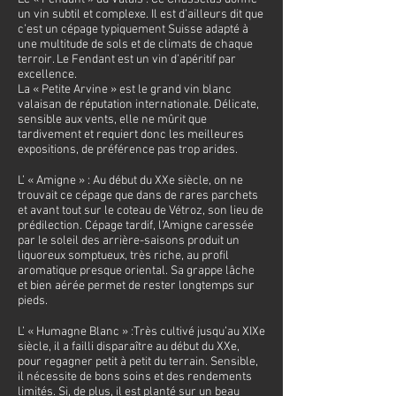
un vin subtil et complexe. Il est d’ailleurs dit que
c’est un cépage typiquement Suisse adapté à
une multitude de sols et de climats de chaque
terroir. Le Fendant est un vin d’apéritif par
excellence.
La « Petite Arvine » est le grand vin blanc
valaisan de réputation internationale. Délicate,
sensible aux vents, elle ne mûrit que
tardivement et requiert donc les meilleures
expositions, de préférence pas trop arides.
L’ « Amigne » : Au début du XXe siècle, on ne
trouvait ce cépage que dans de rares parchets
et avant tout sur le coteau de Vétroz, son lieu de
prédilection. Cépage tardif, l’Amigne caressée
par le soleil des arrière-saisons produit un
liquoreux somptueux, très riche, au profil
aromatique presque oriental. Sa grappe lâche
et bien aérée permet de rester longtemps sur
pieds.
L’ « Humagne Blanc » :Très cultivé jusqu’au XIXe
siècle, il a failli disparaître au début du XXe,
pour regagner petit à petit du terrain. Sensible,
il nécessite de bons soins et des rendements
limités. Si, de plus, il est planté sur un beau