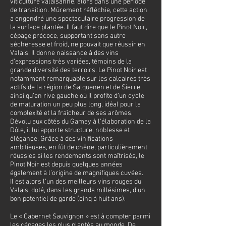
viticulture valaisanne, alors dans une période
de transition. Mûrement réfléchie, cette action
a engendré une spectaculaire progression de
la surface plantée. Il faut dire que le Pinot Noir,
cépage précoce, supportant sans autre
sécheresse et froid, ne pouvait que réussir en
Valais. Il donne naissance à des vins
d’expressions très variées, témoins de la
grande diversité des terroirs. Le Pinot Noir est
notamment remarquable sur les calcaires très
actifs de la région de Salquenen et de Sierre,
ainsi qu’en rive gauche où il profite d’un cycle
de maturation un peu plus long, idéal pour la
complexité et la fraîcheur de ses arômes.
Dévolu aux côtés du Gamay à l’élaboration de la
Dôle, il lui apporte structure, noblesse et
élégance. Grâce à des vinifications
ambitieuses, en fût de chêne, particulièrement
réussies si les rendements sont maîtrisés, le
Pinot Noir est depuis quelques années
également à l’origine de magnifiques cuvées.
Il est alors l’un des meilleurs vins rouges du
Valais, doté, dans les grands millésimes, d’un
bon potentiel de garde (cinq à huit ans).
Le « Cabernet Sauvignon » est à compter parmi
les cépages les plus plantés au monde. De