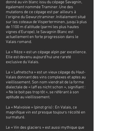
donné au vin blanc issu du cépage Savagnin,
également nommée Traminer. Une des
mutations de ce cépage est par ailleurs à
l’origine du Gewurztraminer. Initialement situé
sur les coteaux de Visperterminen, jusqu’à plus
de 1100 m d’altitude (parmi les plus hautes
vignes d’Europe), le Savagnin Blanc est
actuellement en forte progression dans le
Valais romand.
La « Rèze » est un cépage alpin par excellence.
Elle est devenu aujourd’hui une rareté
exclusive du Valais.
La « Lafnetscha » est un vieux cépage du Haut-
Valais donnant des vins complexes et aptes au
vieillissement. Son nom viendrait de la forme
dialectale de « laff es nicht schon », signifiant :
« Ne le boit pas trop tôt », se référant à son
aptitude au vieillissement.
La « Malvoisie » (pinot gris) : En Valais, ce
magnifique vin est presque toujours récolté en
surmaturé.
Le « Vin des glaciers » est aussi mythique que