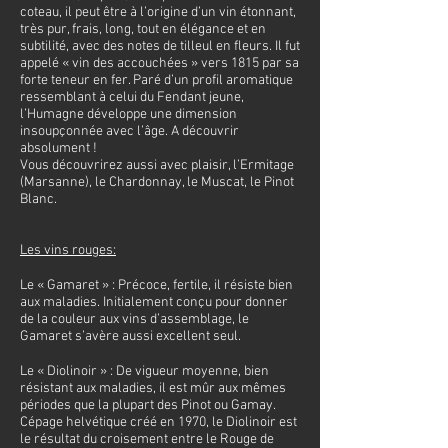
coteau, il peut être à l’origine d’un vin étonnant,
très pur, frais, long, tout en élégance et en
subtilité, avec des notes de tilleul en fleurs. Il fut
appelé « vin des accouchées » vers 1815 par sa
forte teneur en fer. Paré d’un profil aromatique
ressemblant à celui du Fendant jeune,
l’Humagne développe une dimension
insoupçonnée avec l’âge. A découvrir
absolument !
Vous découvrirez aussi avec plaisir, l’Ermitage
(Marsanne), le Chardonnay, le Muscat, le Pinot
Blanc.
Les vins rouges:
Le « Gamaret » : Précoce, fertile, il résiste bien
aux maladies. Initialement conçu pour donner
de la couleur aux vins d’assemblage, le
Gamaret s’avère aussi excellent seul.
Le « Diolinoir » : De vigueur moyenne, bien
résistant aux maladies, il est mûr aux mêmes
périodes que la plupart des Pinot ou Gamay.
Cépage helvétique créé en 1970, le Diolinoir est
le résultat du croisement entre le Rouge de