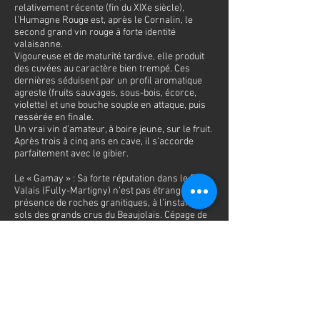
relativement récente (fin du XIXe siècle),
l’Humagne Rouge est, après le Cornalin, le
second grand vin rouge à forte identité
valaisanne.
Vigoureuse et de maturité tardive, elle produit
des cuvées au caractère bien trempé. Ces
dernières séduisent par un profil aromatique
agreste (fruits sauvages, sous-bois, écorce,
violette) et une bouche souple en attaque, puis
ressérée en finale.
Un vrai vin d’amateur, à boire jeune, sur le fruit.
Après trois à cinq ans en cave, il s’accorde
parfaitement avec le gibier.
Le « Gamay » : Sa forte réputation dans le Bas-
Valais (Fully-Martigny) n’est pas étrangère à la
présence de roches granitiques, à l’instar des
sols des grands crus du Beaujolais. Cépage de
maturité précoce et de vigueur moyenne, il est
à la base de vins à la robe violacée, très
aromatiques et fringants, avec des notes de
fruits rouges et d’épices, frais et gourmands.
Vinifié seul, c’est le vin sapide et joyeux par
excellence. En assemblage avec le Pinot Noir, il
constitue la Dôle dont il assure la fraîcheur, la
friandise et l’intensité du fruit.