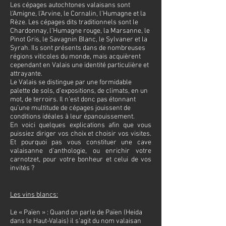
Les cépages autochtones valaisans sont
l’Amigne, l’Arvine, le Cornalin, l’Humagne et la
Rèze. Les cépages dits traditionnels sont le
Chardonnay, l’Humagne rouge, la Marsanne, le
Pinot Gris, le Savagnin Blanc, le Sylvaner et la
Syrah. Ils sont présents dans de nombreuses
régions viticoles du monde, mais acquièrent
cependant en Valais une identité particulière et
attrayante.
Le Valais se distingue par une formidable
palette de sols, d’expositions, de climats, en un
mot, de terroirs. Il n’est donc pas étonnant
qu’une multitude de cépages jouissent de
conditions idéales à leur épanouissement.
En voici quelques explications afin que vous
puissiez diriger vos choix et choisir vos visites.
Et pourquoi pas vous constituer une cave
valaisanne d’anthologie, ou enrichir votre
carnotzet, pour votre bonheur et celui de vos
invités ?
Les vins blancs:
Le « Païen » : Quand on parle de Païen (Heida
dans le Haut-Valais) il s’agit du nom valaisan