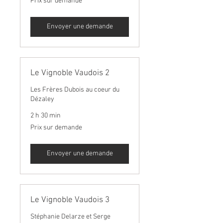
Prix sur demande
sur
demande
Envoyer une demande
Le Vignoble Vaudois 2
Les Frères Dubois au coeur du
Dézaley
2 h 30 min
Prix
Prix sur demande
sur
demande
Envoyer une demande
Le Vignoble Vaudois 3
Stéphanie Delarze et Serge