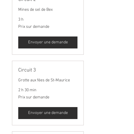
Mines de sel de Bex
3 h
Prix
Prix sur demande
sur
demande
Envoyer une demande
Circuit 3
Grotte aux fées de St-Maurice
2 h 30 min
Prix
Prix sur demande
sur
demande
Envoyer une demande