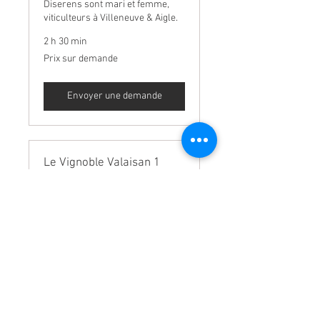
Diserens sont mari et femme,
viticulteurs à Villeneuve & Aigle.
2 h 30 min
Prix
Prix sur demande
sur
demande
Envoyer une demande
Le Vignoble Valaisan 1
Pierre Favre & Fils, vignerons à
Sion
2 h 30 min
Prix
Prix sur demande
sur
demande
Envoyer une demande