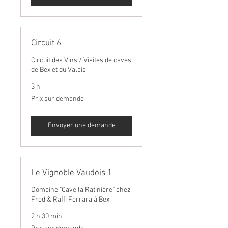
Circuit 6
Circuit des Vins / Visites de caves
de Bex et du Valais
3 h
Prix
Prix sur demande
sur
demande
Envoyer une demande
Le Vignoble Vaudois 1
Domaine "Cave la Ratinière" chez
Fred & Raffi Ferrara à Bex
2 h 30 min
Prix