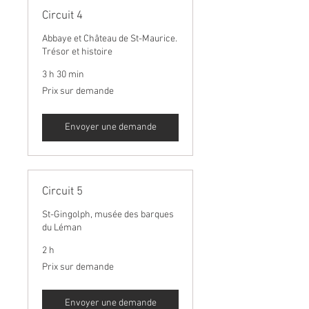
Circuit 4
Abbaye et Château de St-Maurice.
Trésor et histoire
3 h 30 min
Prix
Prix sur demande
sur
demande
Envoyer une demande
Circuit 5
St-Gingolph, musée des barques
du Léman
2 h
Prix
Prix sur demande
sur
demande
Envoyer une demande