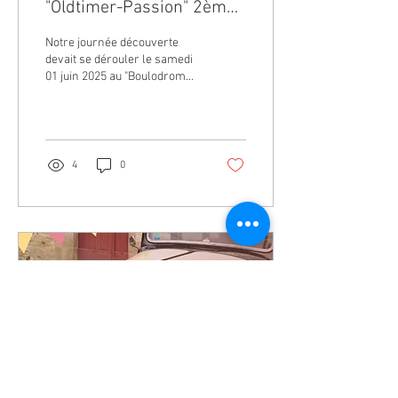
"Oldtimer-Passion" 2ème
édition
Notre journée découverte
devait se dérouler le samedi
01 juin 2025 au "Boulodrome
de Montreux".
Malheureusement, cause
météo incertaine,...
4
0