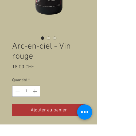
Arc-en-ciel - Vin
rouge
Prix
18.00 CHF
Quantité
*
Ajouter au panier
Pinot Noir - Syrah - Cornalin -
Gamaret / Fût de chêne - 75cl