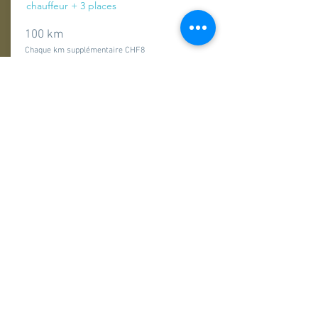
chauffeur + 3 places
100 km
Chaque km supplémentaire CHF8
Prix à la journée :
Demande offre
N'hésitez pas de demander une offre pour une durée
différente