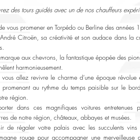
rez des tours guidés avec un de nos chauffeurs expér
 de vous promener en Torpédo ou Berline des années
’André Citroën, sa créativité et son a
u
dace dans la c
es.
a marque aux chevrons, la fantastique épopée des pion
 mêlent harmonieusement.
 vous allez revivre le charme d’une époque révolue e
s promenant au rythme du temps paisible sur le bor
otre région.
porter dans ces magnifiques voitures entretenues 
ierres de notre région, châteaux, abbayes et musées.
ir de régaler votre palais avec les succulents vins 
magne rouge pour accompagner une merveilleuse as