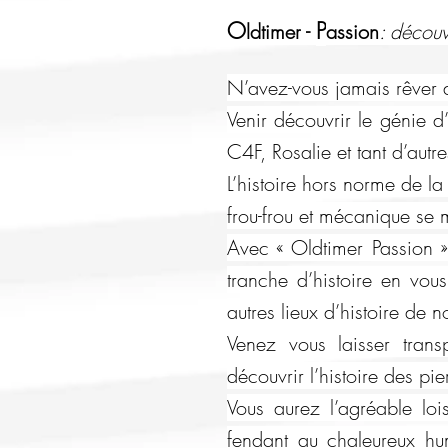
O
P
ldtimer
-
assion
: découv
N’avez-vous jamais rêver
Venir découvrir le génie d
C4F, Rosalie et tant d’autr
L’histoire hors norme de l
frou-frou et mécanique se
Avec « Oldtimer Passion »
tranche d’histoire en vou
autres lieux d’histoire de n
Venez vous laisser trans
découvrir l’histoire des p
Vous aurez l’agréable lois
fendant au chaleureux hu