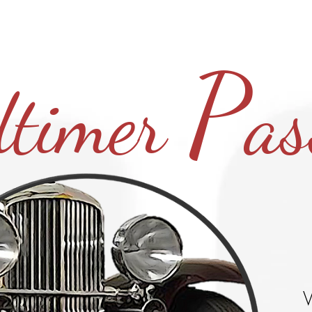
 SERVICES
RÉSERVEZ
GALERIE
EVENT's À VENIR
L'
P
dtim
er
as