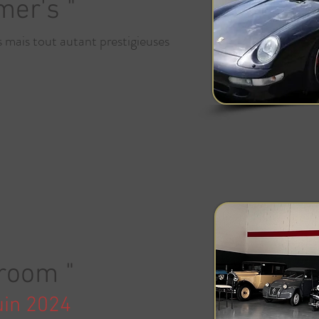
imer
's "
s mais
tou
t autant prestigieuses
room "
juin 2024