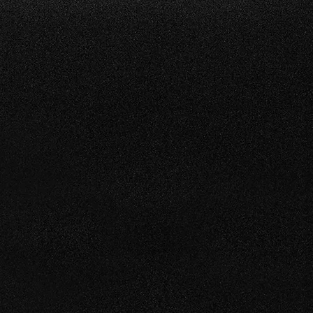
EVENEMENTS
Pour des moments
inoubliables de votre vie
,
mariages, anniversaires, etc..
RE