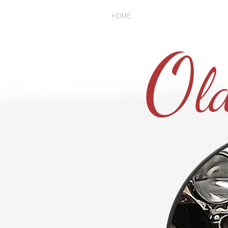
HOME
LES VOITURES
LES
O
l