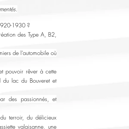
imentés.
 1920-1930 ?
réation des Type A, B2,
niers de l’automobile où
t pouvoir rêver à cette
d du lac du Bouveret et
par des passionnés, et
du terroir, du délicieux
siette valaisanne, une