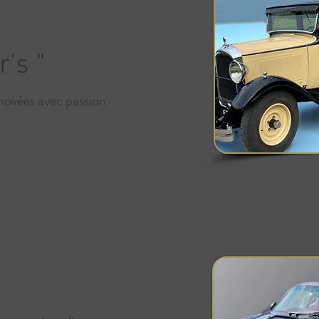
's "
énovées avec passion